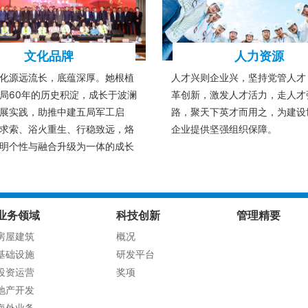
文化品牌
人力资源
”文化源远流长，底蕴深厚。她根植
人才兴则企业兴，坚持党管人才
局60年的历史积淀，成长于波澜
革创新，激发人才活力，走人才
展实践，助推中建五局军工启
路，聚天下英才而用之，为建设
求索、浴火重生、行稳致远，烙
企业提供坚强组织保障。
明个性与融合升级为一体的成长
业务领域
科技创新
管理精要
房屋建筑
概况
基础设施
研发平台
投资运营
奖项
地产开发
海外业务